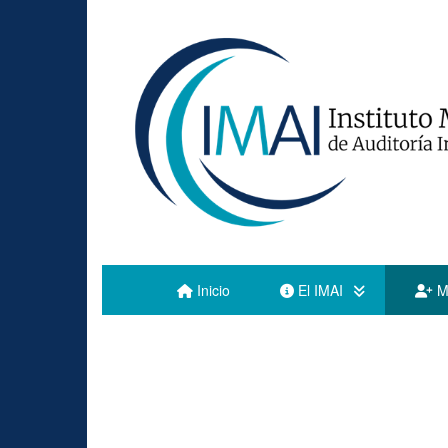
Inicio
El IMAI
M