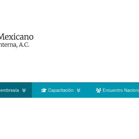
embresía
Capacitación
Encuentro Naciona